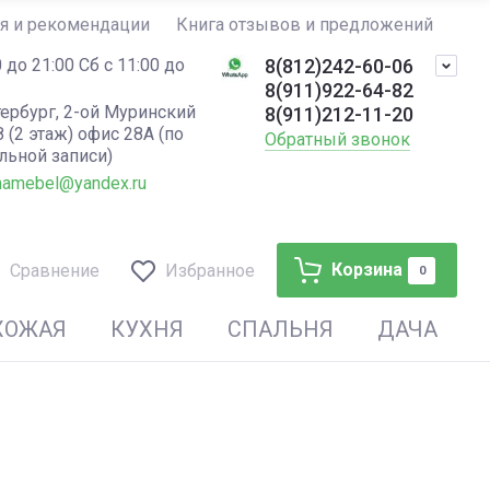
я и рекомендации
Книга отзывов и предложений
Кар
 до 21:00 Сб с 11:00 до
8(812)242-60-06
8(911)922-64-82
тербург, 2-ой Муринский
8(911)212-11-20
8 (2 этаж) офис 28А (по
Обратный звонок
льной записи)
mamebel@yandex.ru
Корзина
Сравнение
Избранное
0
ХОЖАЯ
КУХНЯ
СПАЛЬНЯ
ДАЧА
гкая офисная мебель
тские кровати
бель для руководителя Dioni
ркала
одстолья
астиковая уличная мебель TWEET,
кафы металлические
yland
LTA (Россия)
струментальные
сла. Мягкая офисная мебель