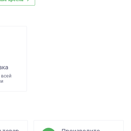
вка
 всей
ии
 товар
Производите