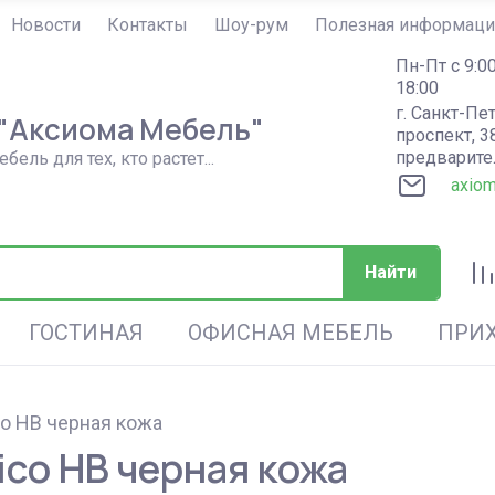
Новости
Контакты
Шоу-рум
Полезная информаци
Пн-Пт с 9:00
18:00
г. Санкт-Пе
 "Аксиома Мебель"
проспект, 3
предварите
ель для тех, кто растет...
axio
Найти
ГОСТИНАЯ
ОФИСНАЯ МЕБЕЛЬ
ПРИ
co HB черная кожа
КОМПЬЮТЕРНЫЕ И ПИСЬМЕННЫЕ
Столы, парты детские
МЯГКАЯ МЕБЕЛЬ
серия COMP Skyland
Обувницы
Обеденные группы
Поленницы для загородного дома
Шкафы купе металлические
Мя
Де
Ме
Зе
П
Пл
Ш
ico HB черная кожа
СТОЛЫ
Sk
YA
ин
Детская мебель Comf Pro (Тайвань): Столы парты, кресла,
Диваны
Кре
Серия XTEN Skyland
Вешалки
Столы трансформеры
Пластиковая мебель для сада и
аксессуары