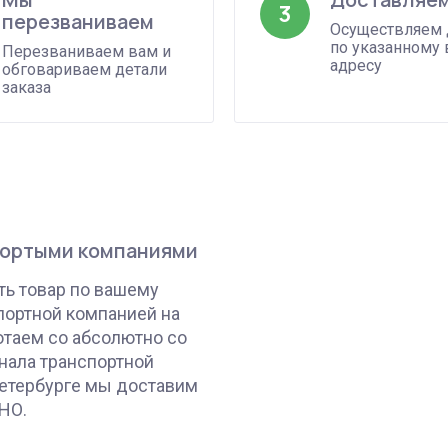
3
перезваниваем
Осуществляем 
по указанному
Перезваниваем вам и
адресу
обговариваем детали
заказа
портыми компаниями
ь товар по вашему
портной компанией на
отаем со абсолютно со
нала транспортной
Петербурге мы доставим
НО.