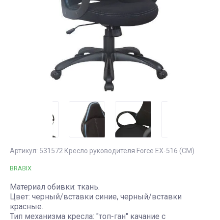
дома
ЗОНА
3-местные офисные
диваны
Пластиковая
Садовые
НАСТОЛЬНЫЕ
мебель для
кашпо
СВЕТИЛЬНИКИ
сада и
Шезлонги
балкона
ДОСКИ для
KETER,
Садовые
презентаций
B:Rattan,
скамейки
Allibert
Табуреты для
работы
Артикул:
531572 Кресло руководителя Force EX-516 (СМ)
BRABIX
Материал обивки: ткань.
Цвет: черный/вставки синие, черный/вставки
красные.
Тип механизма кресла: "топ-ган" качание с