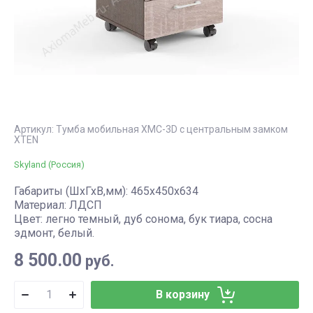
дома
ЗОНА
3-местные офисные
диваны
Пластиковая
Садовые
НАСТОЛЬНЫЕ
мебель для
кашпо
СВЕТИЛЬНИКИ
сада и
Шезлонги
балкона
ДОСКИ для
KETER,
Садовые
презентаций
B:Rattan,
Артикул:
Тумба мобильная XMC-3D с центральным замком
скамейки
XTEN
Allibert
Табуреты для
Skyland (Россия)
работы
Габариты (ШхГхВ,мм): 465х450х634
Материал: ЛДСП
Цвет: легно темный, дуб сонома, бук тиара, сосна
эдмонт, белый.
8 500.00
руб.
В корзину