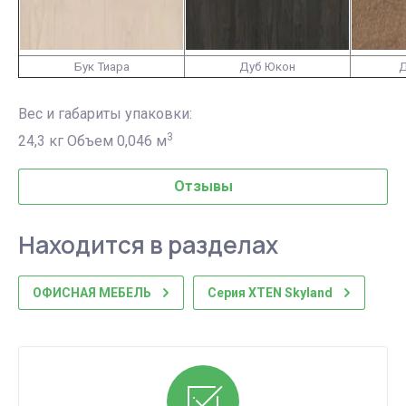
Бук Тиара
Дуб Юкон
Д
Вес и габариты упаковки:
3
24,3 кг Объем 0,046 м
Отзывы
Находится в разделах
ОФИСНАЯ МЕБЕЛЬ
Серия XTEN Skyland