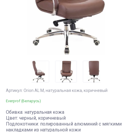
дома
ЗОНА
3-местные офисные
диваны
Пластиковая
Садовые
НАСТОЛЬНЫЕ
мебель для
кашпо
СВЕТИЛЬНИКИ
сада и
Шезлонги
балкона
ДОСКИ для
KETER,
Садовые
презентаций
B:Rattan,
скамейки
Allibert
Табуреты для
работы
Артикул:
Orion AL M, натуральная кожа, коричневый
Everprof (Беларусь)
Обивка: натуральная кожа
Цвет: черный, коричневый
Подлокотники: полированный алюминий с мягкими
накладками из натуральной кожи