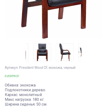
дома
ЗОНА
3-местные офисные
диваны
Пластиковая
Садовые
НАСТОЛЬНЫЕ
мебель для
кашпо
СВЕТИЛЬНИКИ
сада и
Шезлонги
балкона
ДОСКИ для
KETER,
Садовые
презентаций
B:Rattan,
скамейки
Allibert
Табуреты для
работы
Артикул:
President Wood CF, экокожа, черный
EVERPROF
Обивка: экокожа.
Подлокотники дерево.
Каркас: монолитный.
Макс нагрузка: 180 кг.
Ширина сиденья: 50 см.